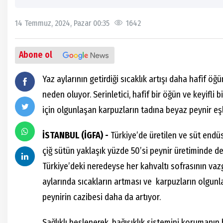
14 Temmuz, 2024, Pazar 00:35
1642
Abone ol
Yaz aylarının getirdiği sıcaklık artışı daha hafif öğ
neden oluyor. Serinletici, hafif bir öğün ve keyifli b
için olgunlaşan karpuzların tadına beyaz peynir eşl
İSTANBUL (İGFA) -
Türkiye’de üretilen ve süt endüs
çiğ sütün yaklaşık yüzde 50’si peynir üretiminde değ
Türkiye’deki neredeyse her kahvaltı sofrasının va
aylarında sıcakların artması ve karpuzların olgunl
peynirin cazibesi daha da artıyor.
Sağlıklı beslenerek, bağışıklık sistemini korumanı