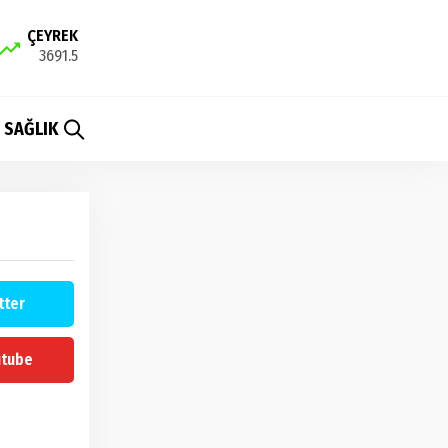
ÇEYREK
3691.5
SAĞLIK
tter
utube