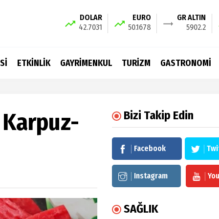
DOLAR
EURO
GR ALTIN
42.7031
50.1678
5902.2
Sİ
ETKİNLİK
GAYRİMENKUL
TURİZM
GASTRONOMİ
: Karpuz-
Bizi Takip Edin
Facebook
Twi
Instagram
Yo
SAĞLIK