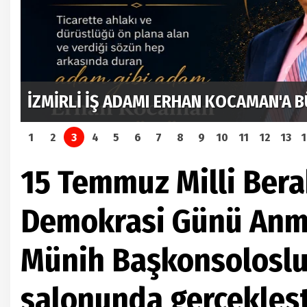
İznik Mehter Takımı Münih’te Tarihi Bi
Gönülleri Fethetti
1
2
3
4
5
6
7
8
9
10
11
12
13
15 Temmuz Milli Bera
Demokrasi Günü Anm
Münih Başkonsoloslu
salonunda gerçekleşt