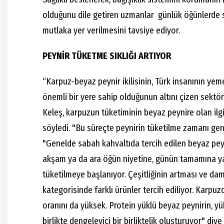
olduğunu dile getiren uzmanlar günlük öğünlerde s
mutlaka yer verilmesini tavsiye ediyor.
PEYNİR TÜKETME SIKLIĞI ARTIYOR
“Karpuz-beyaz peynir ikilisinin, Türk insanının yeme
önemli bir yere sahip olduğunun altını çizen sektö
Keleş, karpuzun tüketiminin beyaz peynire olan ilgiy
söyledi. "Bu süreçte peynirin tüketilme zamanı geni
"Genelde sabah kahvaltıda tercih edilen beyaz peyni
akşam ya da ara öğün niyetine, günün tamamına yay
tüketilmeye başlanıyor. Çeşitliğinin artması ve da
kategorisinde farklı ürünler tercih ediliyor. Karpuz
oranını da yüksek. Protein yüklü beyaz peynirin, yü
birlikte dengeleyici bir birliktelik oluşturuyor" diy