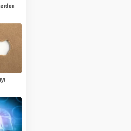
lerden
ıyı