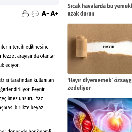
Sıcak havalarda bu yemek
uzak durun
ünlerin tercih edilmesine
ir lezzet arayışında olanlar
ik ediyor.
‘Hayır diyememek’ özsayg
trisi tarafından kullanılan
zedeliyor
erlendiriliyor. Peynir,
zgeçilmez unsuru. Yaz
aşması birlikte beyaz
n her dönemde her önemli