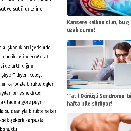
üt ve süt ürünlerine
Kansere kalkan olun, bu g
uzak durun!
 alışkanlıkları içerisinde
r temsilcilerinden Murat
i de arttırdığını
şliyor" diyen Keleş,
r, karpuzla birlikte öğlen,
ılan bir esneklikle
‘Tatil Dönüşü Sendromu’ b
mak tadına göre peynir
hafta bile sürüyor!
da su oranıyla birlikte şeker
ksek şekerli karpuzla
e konuştu.