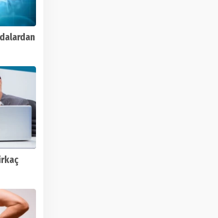
ıdalardan
irkaç