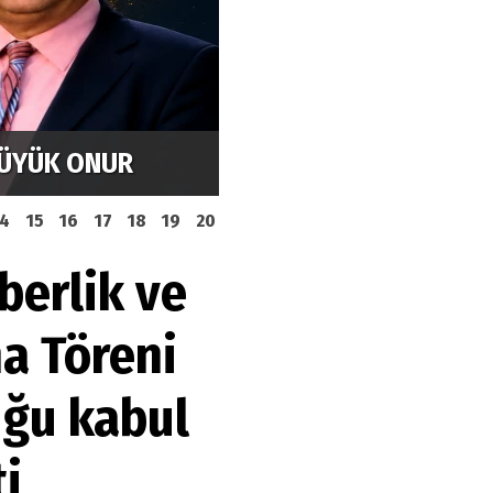
r Konserle
Kaya's Restaurant in M
türkischen Küche
14
15
16
17
18
19
20
berlik ve
a Töreni
ğu kabul
i