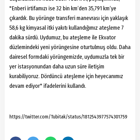
"Enberi irtifamızı ise 32 bin km’den 35,791 km’ye
çıkardık. Bu yörünge transferi manevrası için yaklaşık
58,6 kg kimyasal itki yakıtı kullandığımız ateşleme 7
dakika sürdü. Uydumuz, bu ateşleme ile Ekvator
düzlemindeki yeni yörüngesine oturtulmuş oldu. Daha
dairesel formdaki yörüngemizde, uydumuzla tek bir
yer istasyonundan daha uzun süre iletişim
kurabiliyoruz. Dördüncü ateşleme için heyecanımız
devam ediyor" ifadelerini kullandı.
https://twitter.com/Tubitak/status/1812543977574301759