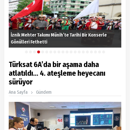
İznik Mehter Takımı Münih’te Tarihi Bir Konserle
Kay
Gönülleri Fethetti
tür
Türksat 6A’da bir aşama daha
atlatıldı... 4. ateşleme heyecanı
sürüyor
Ana Sayfa
Gündem