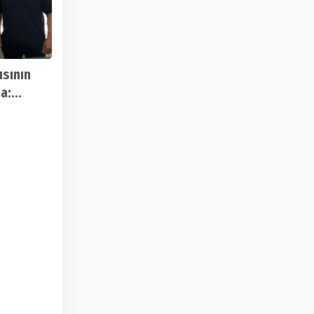
ısının
a:
n
adı