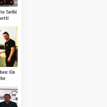
te Tarihi
hetti
hen: Ein
che