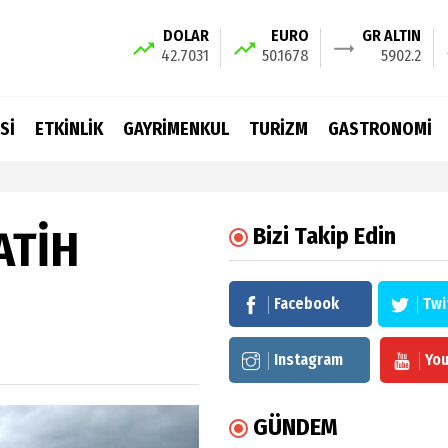
DOLAR
EURO
GR ALTIN
42.7031
50.1678
5902.2
Sİ
ETKİNLİK
GAYRİMENKUL
TURİZM
GASTRONOMİ
ATİH
Bizi Takip Edin
Facebook
Twi
Instagram
Yo
GÜNDEM