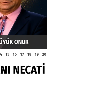
r Konserle
Kaya's Restaurant in M
türkischen Küche
14
15
16
17
18
19
20
NI NECATİ