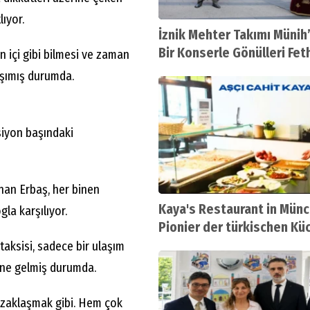
lıyor.
İznik Mehter Takımı Münih’
Bir Konserle Gönülleri Fet
 içi gibi bilmesi ve zaman
aşımış durumda.
ksiyon başındaki
nan Erbaş, her binen
Kaya's Restaurant in Münc
gla karşılıyor.
Pionier der türkischen Kü
aksisi, sadece bir ulaşım
line gelmiş durumda.
uzaklaşmak gibi. Hem çok