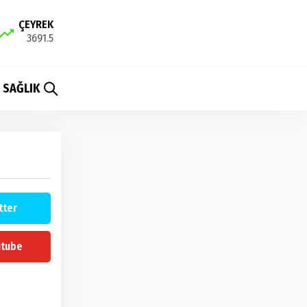
ÇEYREK
3691.5
SAĞLIK
tter
utube