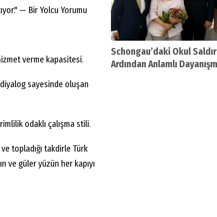
tıyor." — Bir Yolcu Yorumu
Schongau’daki Okul Saldır
hizmet verme kapasitesi.
Ardından Anlamlı Dayanışm
Öğretmen Selver Konca’nı
ı diyalog sayesinde oluşan
Soğukkanlılığı Takdir Topl
mlilik odaklı çalışma stili.
 ve topladığı takdirle Türk
ın ve güler yüzün her kapıyı