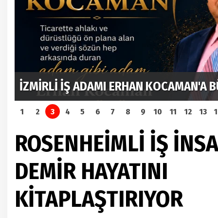
İznik Mehter Takımı Münih’te Tarihi Bi
Gönülleri Fethetti
1
2
3
4
5
6
7
8
9
10
11
12
13
ROSENHEİMLİ İŞ İNSA
DEMİR HAYATINI
KİTAPLAŞTIRIYOR