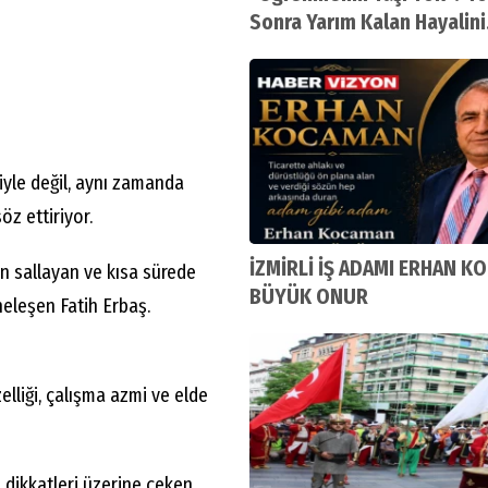
Sonra Yarım Kalan Hayalini
Gerçekleştirdi
iyle değil, aynı zamanda
söz ettiriyor.
İZMİRLİ İŞ ADAMI ERHAN K
on sallayan ve kısa sürede
BÜYÜK ONUR
eleşen Fatih Erbaş.
elliği, çalışma azmi ve elde
a dikkatleri üzerine çeken