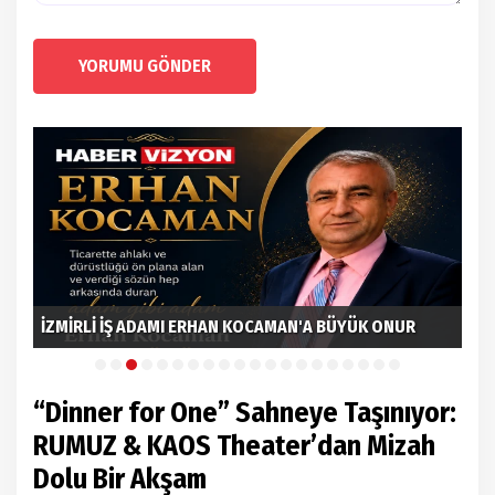
YORUMU GÖNDER
İzn
İZMİRLİ İŞ ADAMI ERHAN KOCAMAN'A BÜYÜK ONUR
Gön
“Dinner for One” Sahneye Taşınıyor:
RUMUZ & KAOS Theater’dan Mizah
Dolu Bir Akşam