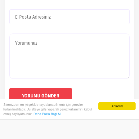
YORUMU GÖNDER
Sitemizden en iyi şekilde faydalanabilmeniz için çerezler
Anladım
kullanılmaktadır. Bu siteye giriş yaparak çerez kullanımını kabul
etmiş sayılıyorsunuz.
Daha Fazla Bilgi Al
Ödemişte Organik Çilek Projesi İlk
Meyvelerini Verdi
Ana Sayfa
Gündem