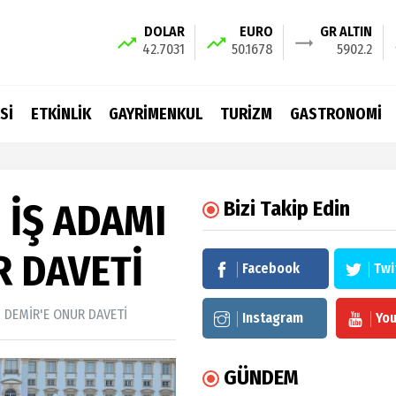
DOLAR
EURO
GR ALTIN
42.7031
50.1678
5902.2
Sİ
ETKİNLİK
GAYRİMENKUL
TURİZM
GASTRONOMİ
 İŞ ADAMI
Bizi Takip Edin
R DAVETİ
Facebook
Twi
İ DEMİR'E ONUR DAVETİ
Instagram
Yo
GÜNDEM