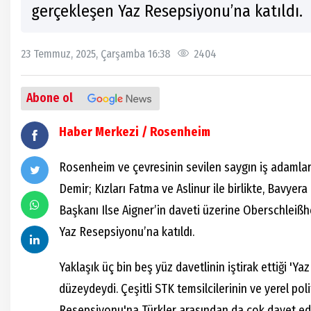
gerçekleşen Yaz Resepsiyonu’na katıldı.
23 Temmuz, 2025, Çarşamba 16:38
2404
Abone ol
Haber Merkezi / Rosenheim
Rosenheim ve çevresinin sevilen saygın iş adamla
Demir; Kızları Fatma ve Aslinur ile birlikte, Bavye
Başkanı Ilse Aigner’in daveti üzerine Oberschleiß
Yaz Resepsiyonu’na katıldı.
Yaklaşık üç bin beş yüz davetlinin iştirak ettiği 'Y
düzeydeydi. Çeşitli STK temsilcilerinin ve yerel polit
Resepsiyonu'na Türkler arasından da çok davet edi