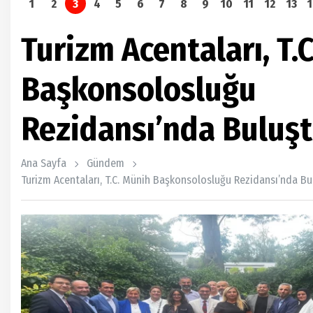
1
2
3
4
5
6
7
8
9
10
11
12
13
Turizm Acentaları, T.
Başkonsolosluğu
Rezidansı’nda Buluş
Ana Sayfa
Gündem
Turizm Acentaları, T.C. Münih Başkonsolosluğu Rezidansı’nda Bu