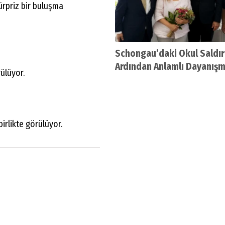
sürpriz bir buluşma
Schongau’daki Okul Saldır
Ardından Anlamlı Dayanışm
rülüyor.
Öğretmen Selver Konca’nı
Soğukkanlılığı Takdir Topl
rlikte görülüyor.