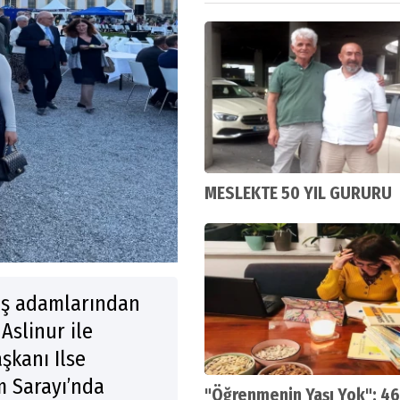
MESLEKTE 50 YIL GURURU
 iş adamlarından
Aslinur ile
şkanı Ilse
m Sarayı’nda
"Öğrenmenin Yaşı Yok": 46 