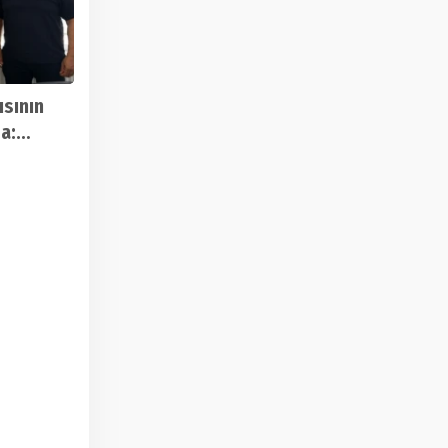
ısının
a:
n
adı