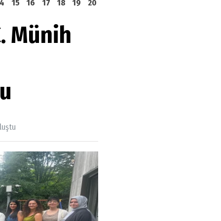
14
15
16
17
18
19
20
C. Münih
tu
luştu