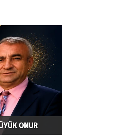
r Konserle
Kaya's Restaurant in M
türkischen Küche