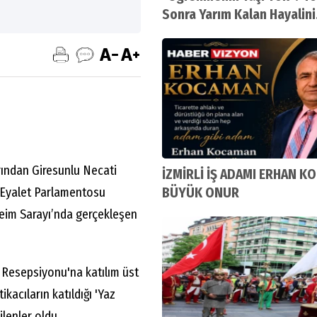
Sonra Yarım Kalan Hayalini
Gerçekleştirdi
rından Giresunlu Necati
İZMİRLİ İŞ ADAMI ERHAN K
BÜYÜK ONUR
ra Eyalet Parlamentosu
heim Sarayı’nda gerçekleşen
az Resepsiyonu'na katılım üst
ikacıların katıldığı 'Yaz
lenler oldu.