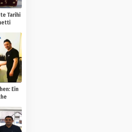
te Tarihi
hetti
hen: Ein
che