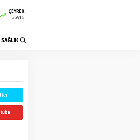
ÇEYREK
3691.5
SAĞLIK
tter
utube