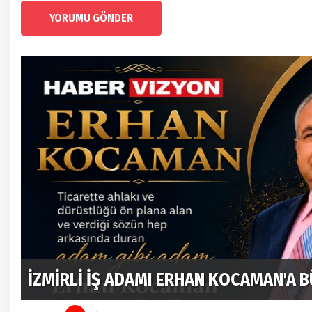
YORUMU GÖNDER
İznik Mehter Takımı Münih’te Tarihi Bi
Gönülleri Fethetti