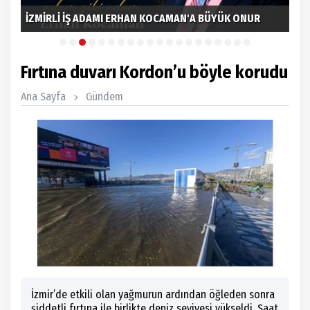
İzn
İZMİRLİ İŞ ADAMI ERHAN KOCAMAN'A BÜYÜK ONUR
Gön
Fırtına duvarı Kordon’u böyle korudu
Ana Sayfa
Gündem
İzmir’de etkili olan yağmurun ardından öğleden sonra
şiddetli fırtına ile birlikte deniz seviyesi yükseldi. Saat