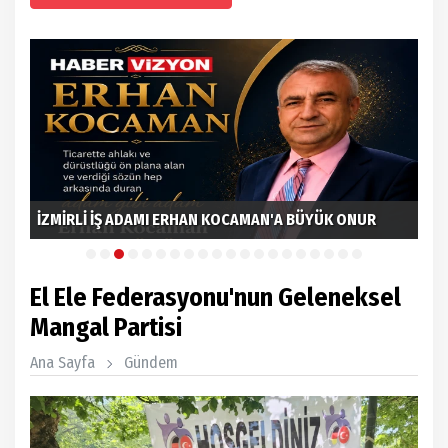
İzn
İZMİRLİ İŞ ADAMI ERHAN KOCAMAN'A BÜYÜK ONUR
Gön
El Ele Federasyonu'nun Geleneksel
Mangal Partisi
Ana Sayfa
Gündem