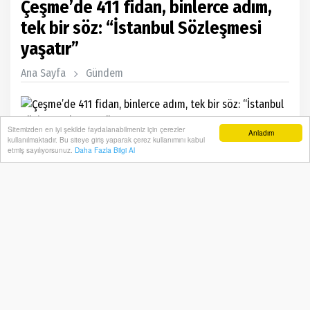
Çeşme’de 411 fidan, binlerce adım,
tek bir söz: “İstanbul Sözleşmesi
yaşatır”
Ana Sayfa
Gündem
Sitemizden en iyi şekilde faydalanabilmeniz için çerezler
Anladım
kullanılmaktadır. Bu siteye giriş yaparak çerez kullanımını kabul
etmiş sayılıyorsunuz.
Daha Fazla Bilgi Al
Başkan Denizli: “Yalnızca 2025 yılında erkek şiddetiyle
katledilen en az 411 kadının adını biliyoruz; bir o
kadarının kayıtlara dahi geçmediğini biliyoruz. Bu
tablo, İstanbul Sözleşmesi’nden çekilme kararının ve
6284 sayılı kanunu uygulamaktan kaçınan zihniyetin
sonucudur.”
26 Kasım, 2025, Çarşamba 21:06
418
Abone ol