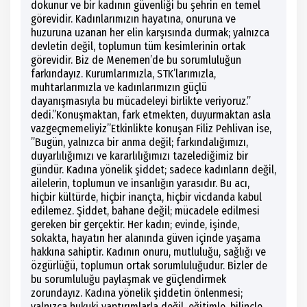
dokunur ve bir kadının güvenliği bu şehrin en temel
görevidir. Kadınlarımızın hayatına, onuruna ve
huzuruna uzanan her elin karşısında durmak; yalnızca
devletin değil, toplumun tüm kesimlerinin ortak
görevidir. Biz de Menemen’de bu sorumluluğun
farkındayız. Kurumlarımızla, STK’larımızla,
muhtarlarımızla ve kadınlarımızın güçlü
dayanışmasıyla bu mücadeleyi birlikte veriyoruz.”
dedi.”Konuşmaktan, fark etmekten, duyurmaktan asla
vazgeçmemeliyiz”Etkinlikte konuşan Filiz Pehlivan ise,
”Bugün, yalnızca bir anma değil; farkındalığımızı,
duyarlılığımızı ve kararlılığımızı tazelediğimiz bir
gündür. Kadına yönelik şiddet; sadece kadınların değil,
ailelerin, toplumun ve insanlığın yarasıdır. Bu acı,
hiçbir kültürde, hiçbir inançta, hiçbir vicdanda kabul
edilemez. Şiddet, bahane değil; mücadele edilmesi
gereken bir gerçektir. Her kadın; evinde, işinde,
sokakta, hayatın her alanında güven içinde yaşama
hakkına sahiptir. Kadının onuru, mutluluğu, sağlığı ve
özgürlüğü, toplumun ortak sorumluluğudur. Bizler de
bu sorumluluğu paylaşmak ve güçlendirmek
zorundayız. Kadına yönelik şiddetin önlenmesi;
yalnızca hukuki yaptırımlarla değil, eğitimle, bilinçle,