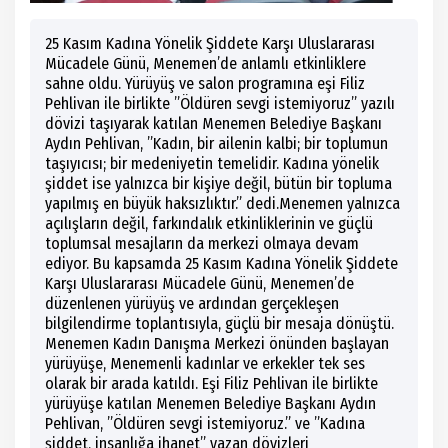
25 Kasım Kadına Yönelik Şiddete Karşı Uluslararası
Mücadele Günü, Menemen’de anlamlı etkinliklere
sahne oldu. Yürüyüş ve salon programına eşi Filiz
Pehlivan ile birlikte ”Öldüren sevgi istemiyoruz” yazılı
dövizi taşıyarak katılan Menemen Belediye Başkanı
Aydın Pehlivan, ”Kadın, bir ailenin kalbi; bir toplumun
taşıyıcısı; bir medeniyetin temelidir. Kadına yönelik
şiddet ise yalnızca bir kişiye değil, bütün bir topluma
yapılmış en büyük haksızlıktır.” dedi.Menemen yalnızca
açılışların değil, farkındalık etkinliklerinin ve güçlü
toplumsal mesajların da merkezi olmaya devam
ediyor. Bu kapsamda 25 Kasım Kadına Yönelik Şiddete
Karşı Uluslararası Mücadele Günü, Menemen’de
düzenlenen yürüyüş ve ardından gerçekleşen
bilgilendirme toplantısıyla, güçlü bir mesaja dönüştü.
Menemen Kadın Danışma Merkezi önünden başlayan
yürüyüşe, Menemenli kadınlar ve erkekler tek ses
olarak bir arada katıldı. Eşi Filiz Pehlivan ile birlikte
yürüyüşe katılan Menemen Belediye Başkanı Aydın
Pehlivan, ”Öldüren sevgi istemiyoruz.” ve ”Kadına
şiddet, insanlığa ihanet” yazan dövizleri