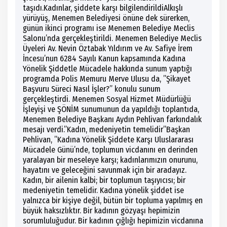
taşıdı.Kadınlar, şiddete karşı bilgilendirildiAlkışlı
yürüyüş, Menemen Belediyesi önüne dek sürerken,
günün ikinci programı ise Menemen Belediye Meclis
Salonu’nda gerçekleştirildi. Menemen Belediye Meclis
Üyeleri Av. Nevin Öztabak Yıldırım ve Av. Safiye İrem
İncesu’nun 6284 Sayılı Kanun kapsamında Kadına
Yönelik Şiddetle Mücadele hakkında sunum yaptığı
programda Polis Memuru Merve Ulusu da, ”Şikayet
Başvuru Süreci Nasıl İşler?” konulu sunum
gerçekleştirdi. Menemen Sosyal Hizmet Müdürlüğü
İşleyişi ve ŞÖNİM sunumunun da yapıldığı toplantıda,
Menemen Belediye Başkanı Aydın Pehlivan farkındalık
mesajı verdi.”Kadın, medeniyetin temelidir”Başkan
Pehlivan, ”Kadına Yönelik Şiddete Karşı Uluslararası
Mücadele Günü’nde, toplumun vicdanını en derinden
yaralayan bir meseleye karşı; kadınlarımızın onurunu,
hayatını ve geleceğini savunmak için bir aradayız.
Kadın, bir ailenin kalbi; bir toplumun taşıyıcısı; bir
medeniyetin temelidir. Kadına yönelik şiddet ise
yalnızca bir kişiye değil, bütün bir topluma yapılmış en
büyük haksızlıktır. Bir kadının gözyaşı hepimizin
sorumluluğudur. Bir kadının çığlığı hepimizin vicdanına