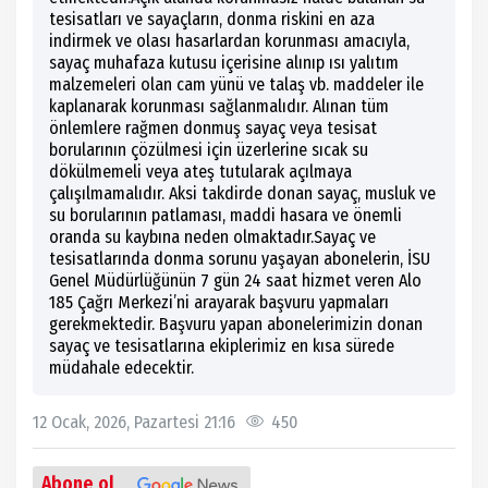
tesisatları ve sayaçların, donma riskini en aza
indirmek ve olası hasarlardan korunması amacıyla,
sayaç muhafaza kutusu içerisine alınıp ısı yalıtım
malzemeleri olan cam yünü ve talaş vb. maddeler ile
kaplanarak korunması sağlanmalıdır. Alınan tüm
önlemlere rağmen donmuş sayaç veya tesisat
borularının çözülmesi için üzerlerine sıcak su
dökülmemeli veya ateş tutularak açılmaya
çalışılmamalıdır. Aksi takdirde donan sayaç, musluk ve
su borularının patlaması, maddi hasara ve önemli
oranda su kaybına neden olmaktadır.Sayaç ve
tesisatlarında donma sorunu yaşayan abonelerin, İSU
Genel Müdürlüğünün 7 gün 24 saat hizmet veren Alo
185 Çağrı Merkezi’ni arayarak başvuru yapmaları
gerekmektedir. Başvuru yapan abonelerimizin donan
sayaç ve tesisatlarına ekiplerimiz en kısa sürede
müdahale edecektir.
12 Ocak, 2026, Pazartesi 21:16
450
Abone ol