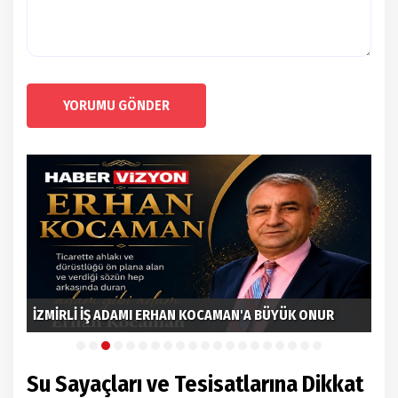
YORUMU GÖNDER
İzn
İZMİRLİ İŞ ADAMI ERHAN KOCAMAN'A BÜYÜK ONUR
Gön
Su Sayaçları ve Tesisatlarına Dikkat