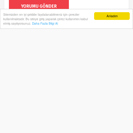
YORUMU GÖNDER
Sitemizden en iyi şekilde faydalanabilmeniz için çerezler
Anladım
kullanılmaktadır. Bu siteye giriş yaparak çerez kullanımını kabul
etmiş sayılıyorsunuz.
Daha Fazla Bilgi Al
Çeşme Belediyesi Birimler Arası
Voleybol Turnuvası coşkuyla
tamamlandı
Ana Sayfa
Gündem