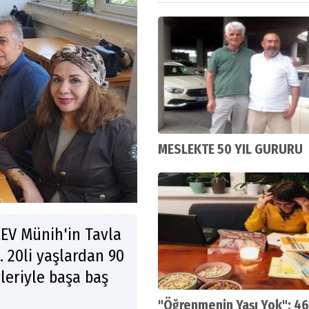
MESLEKTE 50 YIL GURURU
AEV Münih'in Tavla
 20li yaşlardan 90
leriyle başa baş
"Öğrenmenin Yaşı Yok": 46 