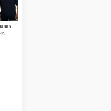
ısının
a:
n
adı