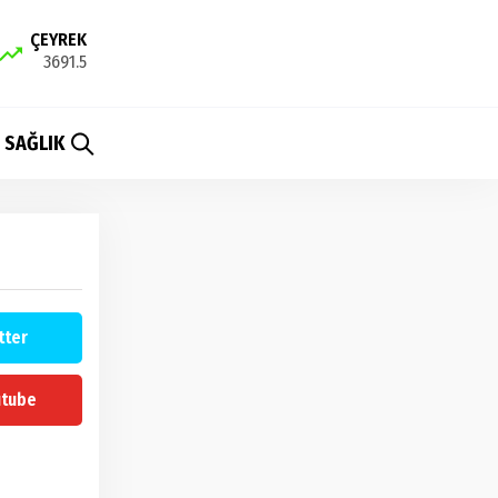
ÇEYREK
3691.5
SAĞLIK
tter
utube