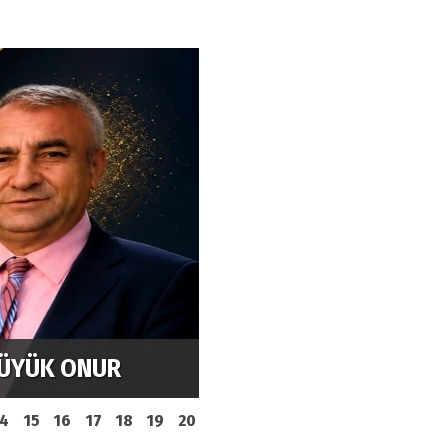
İznik Mehter Takımı Mü
BÜYÜK ONUR
Gönülleri Fethetti
14
15
16
17
18
19
20