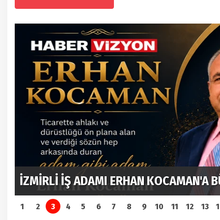
İZMİRLİ İŞ ADAMI ERHAN KOCAMAN'A 
1
2
3
4
5
6
7
8
9
10
11
12
13