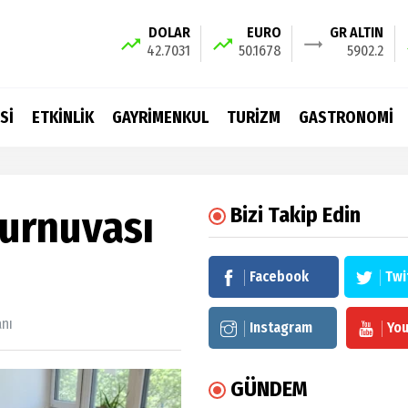
DOLAR
EURO
GR ALTIN
42.7031
50.1678
5902.2
Sİ
ETKİNLİK
GAYRİMENKUL
TURİZM
GASTRONOMİ
Turnuvası
Bizi Takip Edin
Facebook
Twi
anı
Instagram
Yo
GÜNDEM