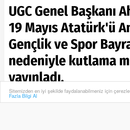
UGC Genel Başkanı A
19 Mayıs Atatürk'ü A
Gençlik ve Spor Bayr
nedeniyle kutlama m
yayınladı.
Sitemizden en iyi şekilde faydalanabilmeniz için çerezle
Ana Sayfa
Gündem
Fazla Bilgi Al
UGC Genel Başkanı Ahmet Öz, 19 Mayıs Atatürk'ü Anma, Gençlik
Kutlama Mesajı Yayınladı.