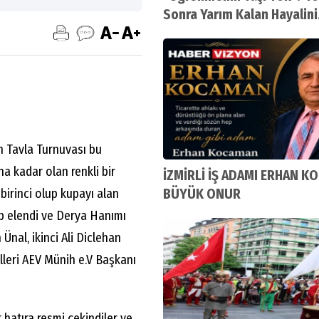
Sonra Yarım Kalan Hayalini
Gerçekleştirdi
n Tavla Turnuvası bu
a kadar olan renkli bir
İZMİRLİ İŞ ADAMI ERHAN K
BÜYÜK ONUR
birinci olup kupayı alan
ip elendi ve Derya Hanımı
nal, ikinci Ali Diclehan
lleri AEV Münih e.V Başkanı
 hatıra resmi çekindiler ve