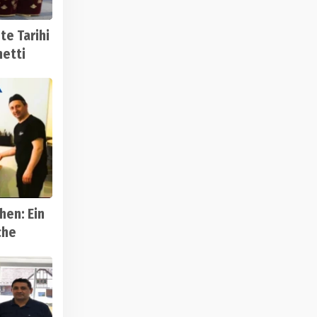
te Tarihi
hetti
hen: Ein
che