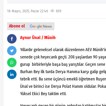
18 Mayıs, 2025, Pazar 22:46
659
Abone ol
Aynur Ünal / Münih
Yıllardır geleneksel olarak düzenlenen AEV Münih'i
senede çok heyecanlı geçti. 20li yaşlardan 90 yaşın
gurup birbirleriyle başa baş yarıştılar. Geçen sene 
Burhan Bey ilk turda Derya Hanıma karşı galip gel
tebrik etti. Bu sene üçüncü emekli öğretmen Ruşen Ü
Ünal ve birinci ise Derya Polat Hanım oldular. Poka
Yüksel Ekici Bey taktim etti.
Heyecanlı geçen bir günün ardından katılımcılar bir